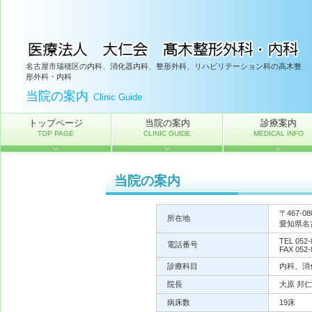
名古屋市瑞穂区の内科、消化器内科、整形外科、リハビリテーション科の高木整
形外科・内科
当院の案内
Clinic Guide
トップページ
当院の案内
診療案内
TOP PAGE
CLINIC GUIDE
MEDICAL INFO
当院の案内
〒467-08
所在地
愛知県名
TEL 052-
電話番号
FAX 052-
診療科目
内科、消
院長
大原 邦仁
病床数
19床